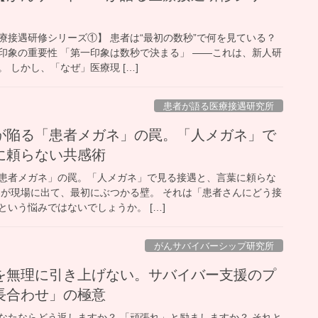
療接遇研修シリーズ①】 患者は“最初の数秒”で何を見ている？
印象の重要性 「第一印象は数秒で決まる」 ——これは、新人研
 しかし、「なぜ」医療現 […]
患者が語る医療接遇研究所
が陥る「患者メガネ」の罠。「人メガネ」で
に頼らない共感術
患者メガネ」の罠。「人メガネ」で見る接遇と、言葉に頼らな
んが現場に出て、最初にぶつかる壁。 それは「患者さんにどう接
いう悩みではないでしょうか。 […]
がんサバイバーシップ研究所
を無理に引き上げない。サバイバー支援のプ
長合わせ」の極意
なたならどう返しますか？ 「頑張れ」と励ましますか？ それと