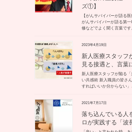
ズ①】
【がんサバイバーが語る医
がんサバイバーが語る第一
修などでよく聞く言葉です。
2023年4月19日
新人医療スタッフ
見る接遇と、言葉
新人医療スタッフが陥る「
い共感術 新入職員の皆さ
すればいいか分からない」と
2021年7月17日
落ち込んでいる人
ロが実践する「波
「辛い」と言われた時、あ