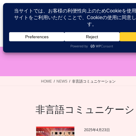
コ
ナ
ン
ビ
テ
ゲ
ン
ー
ツ
シ
HOME
患者が語る医療接遇研究
へ
ョ
ス
ン
キ
に
ッ
移
プ
動
HOME
NEWS
非言語コミュニケーション
非言語コミュニケーシ
2025年4月23日