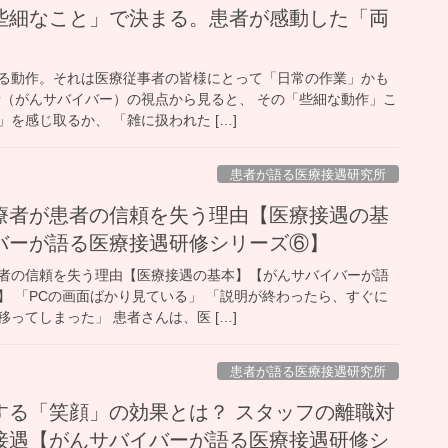
些細なこと」で決まる。患者が感動した「両
る動作。それは医療従事者の皆様にとって「日常の作業」かも
者（がんサバイバー）の視点から見ると、 その「些細な動作」こ
を感じ取るか、 「雑に扱われた […]
患者が語る医療接遇研究所
療者が患者の信頼を失う理由【医療接遇の基
バーが語る医療接遇研修シリーズ⑥】
者の信頼を失う理由【医療接遇の基本】【がんサバイバーが語
】 「PCの画面ばかり見ている」 「説明が終わったら、すぐに
ってしまった」 患者さんは、医 […]
患者が語る医療接遇研究所
する「笑顔」の効果とは？ スタッフの離職対
接遇【がんサバイバーが語る医療接遇研修シ