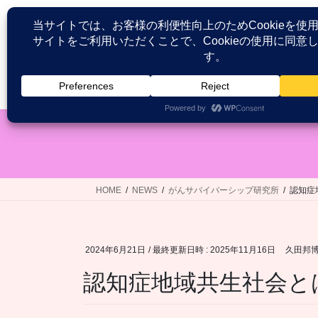
コ
ナ
ン
ビ
テ
ゲ
ン
ー
ツ
シ
HOME
患者が語る医療接遇研究
へ
ョ
ス
ン
キ
に
ッ
移
プ
動
HOME
NEWS
がんサバイバーシップ研究所
認知症
2024年6月21日
/ 最終更新日時 :
2025年11月16日
久田邦
認知症地域共生社会と