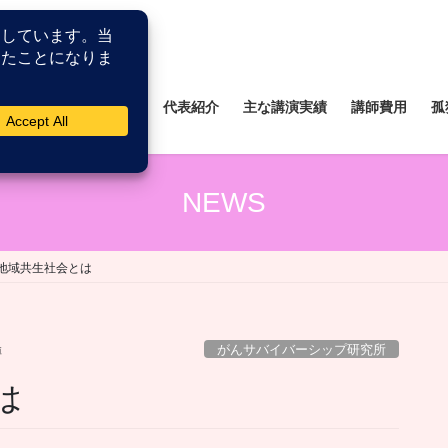
所
薬剤師研修研究所
代表紹介
主な講演実績
講師費用
孤
NEWS
地域共生社会とは
がんサバイバーシップ研究所
博
は