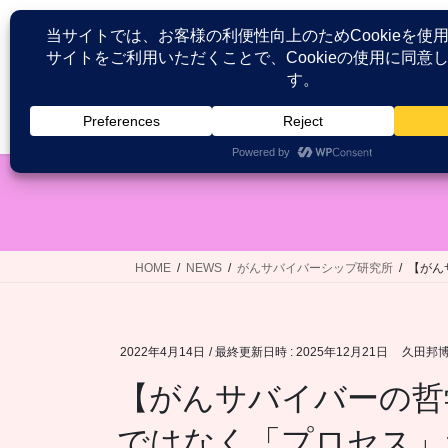
コ
ナ
ン
ビ
テ
ゲ
ン
ー
ツ
シ
HOME
患者が語る医療接遇研究
へ
ョ
ス
ン
キ
に
ッ
移
プ
動
HOME
NEWS
がんサバイバーシップ研究所
【がん
2022年4月14日
/ 最終更新日時 :
2025年12月21日
久田邦
【がんサバイバーの哲
ではなく「プロセス」