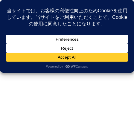
コ
ナ
ン
ビ
テ
ゲ
ン
ー
NEWS
ツ
シ
へ
ョ
ス
ン
HOME
NEWS
がんサバイバーシップ研究所
キ
に
周りの目が気になるあなたへ。「がん」を隠していた私が、赤い帽子とクニー・
ッ
移
ポッターで自分を取り戻すまで
プ
動
2023年5月26日
/ 最終更新日時 :
2025年11月21日
久田邦博
がんサバイバーシップ研究所
周りの目が気になるあなたへ。
「がん」を隠していた私が、赤い
帽子とクニー・ポッターで自分を
取り戻すまで