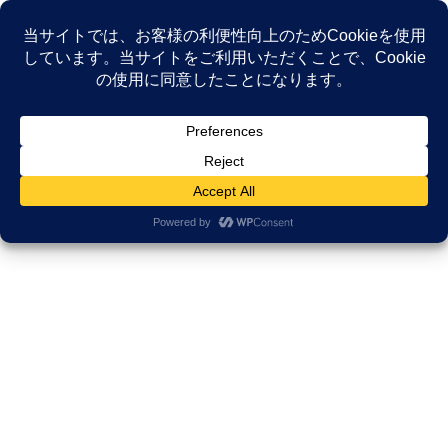
コ
ナ
ン
ビ
テ
ゲ
ン
ー
NEWS
ツ
シ
へ
ョ
ス
ン
HOME
NEWS
がんサポ喫茶止まり木
キ
に
がんと共に生きるリアルとは？ 医療学生にも読んでほしい、サバイバーたちの
ッ
移
「春の訪れ」体験記
プ
動
2022年3月5日
/ 最終更新日時 :
2025年12月5日
久田邦博
がんサポ喫茶止まり木
がんと共に生きるリアルとは？ 医
療学生にも読んでほしい、サバイ
バーたちの「春の訪れ」体験記
待望の電子書籍、第2弾が完成しまし