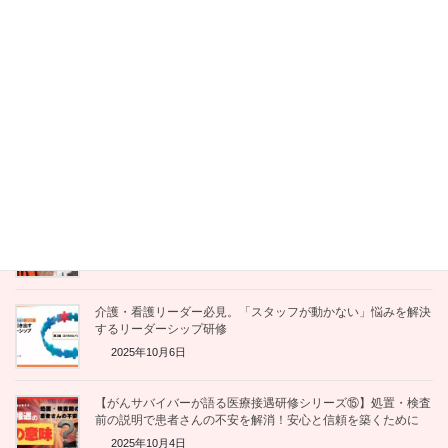
なぜ専門外の「防災研修」を依頼されたのか？ 知識の伝達よ
りも大切な「自分ごと化」させるファシリテーション技術
2025年11月25日
がん患者さんに「頑張れ」はNG？ 当事者が本当に求めている
言葉とは【看護学生の気づき】
2025年10月31日
メディアも注目！がん患者が本音で話せる「がんサポ喫茶止ま
り木」とは？【新番組で紹介】
2025年10月23日
介護・看護リーダー必見。「スタッフが動かない」悩みを解決
するリーダーシップ研修
2025年10月6日
【がんサバイバーが語る医療接遇研修シリーズ⑮】処置・検査
前の説明で患者さんの不安を解消！安心と信頼を築くために
2025年10月4日