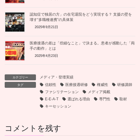
認知症で独居の方」の在宅退院をどう実現する？ 支援の壁を
壊す“多職種連携”の具体策
2025年9月21日
医療接遇の差は「些細なこと」で決まる。患者が感動した「両
手の動作」とは
2025年4月23日
メディア・登壇実績
カテゴリー
信頼性
医療接遇研修
権威性
研修講師
タグ
ファシリテーション
メディア掲載
E-E-A-T
選ばれる理由
専門性
取材
キーセッション
コメントを残す