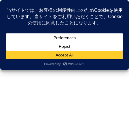
コ
ナ
ン
ビ
テ
ゲ
ン
ー
NEWS
ツ
シ
へ
ョ
ス
ン
HOME
NEWS
メディア・登壇実績
キ
に
「患者視点」の専門性。企業研修メディア「キーセッション」様 取材レポート
ッ
移
プ
動
2023年9月22日
/ 最終更新日時 :
2025年11月17日
久田邦博
メディア・登壇実績
「患者視点」の専門性。企業研修メ
ディア「キーセッション」様 取材
レポート