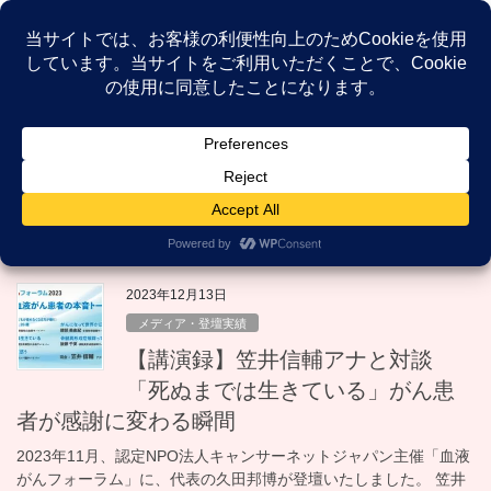
コ
ナ
ン
ビ
テ
ゲ
ン
ー
NEWS
ツ
シ
へ
ョ
ス
ン
HOME
NEWS
死ぬまでは生きている
キ
に
ッ
移
プ
動
死ぬまでは生きている
2023年12月13日
メディア・登壇実績
【講演録】笠井信輔アナと対談
「死ぬまでは生きている」がん患
者が感謝に変わる瞬間
2023年11月、認定NPO法人キャンサーネットジャパン主催「血液
がんフォーラム」に、代表の久田邦博が登壇いたしました。 笠井