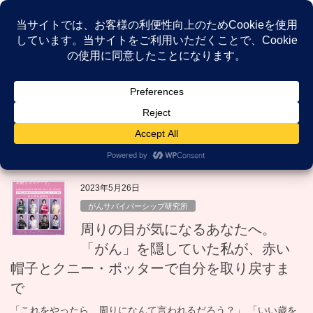
コ
ナ
ン
ビ
テ
ゲ
ン
ー
NEWS
ツ
シ
へ
ョ
ス
ン
HOME
NEWS
自分らしく生きる
キ
に
ッ
移
プ
動
自分らしく生きる
2023年5月26日
がんサバイバーシップ研究所
周りの目が気になるあなたへ。
「がん」を隠していた私が、赤い
帽子とクニー・ポッターで自分を取り戻すま
で
「これをやったら、周りになんて言われるだろう？」 「いい歳を