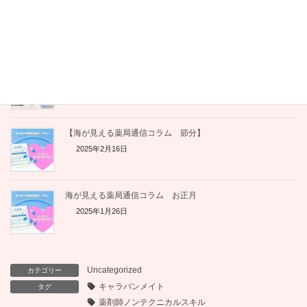
【対談・完結編】がん×フレイル予防の斬新な試み。ピアサポ
ート活動を継続させる「種まき」の極意とは
2025年12月1日
がん患者さんに「頑張れ」はNG？ 当事者が本当に求めている
言葉とは【看護学生の気づき】
2025年10月31日
【海が見える薬局通信コラム 節分】
2025年2月16日
海が見える薬局通信コラム お正月
2025年1月26日
Uncategorized
カテゴリー
キャラバンメイト
タグ
薬剤師ノンテクニカルスキル