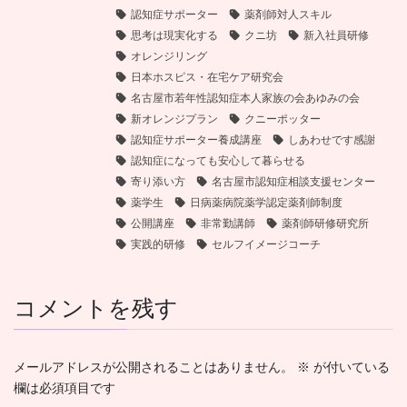
認知症サポーター
薬剤師対人スキル
思考は現実化する
クニ坊
新入社員研修
オレンジリング
日本ホスピス・在宅ケア研究会
名古屋市若年性認知症本人家族の会あゆみの会
新オレンジプラン
クニーポッター
認知症サポーター養成講座
しあわせです感謝
認知症になっても安心して暮らせる
寄り添い方
名古屋市認知症相談支援センター
薬学生
日病薬病院薬学認定薬剤師制度
公開講座
非常勤講師
薬剤師研修研究所
実践的研修
セルフイメージコーチ
コメントを残す
メールアドレスが公開されることはありません。
※
が付いている
欄は必須項目です