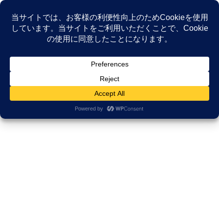
コ
ナ
ン
ビ
テ
ゲ
ン
ー
NEWS
ツ
シ
へ
ョ
ス
ン
HOME
NEWS
Uncategorized
キ
に
認知症キャラバンメイトフォローアップ研修会
ッ
移
プ
動
2022年10月31日
/ 最終更新日時 :
2022年11月15日
久田邦博
Uncategorized
認知症キャラバンメイトフォロー
アップ研修会
名古屋市認知症キャラバンメイトフォローアップ研修会の資料が
完成し無事提出しました。
1999年頃からアルツハイマー型認知症に関わることになり当時の