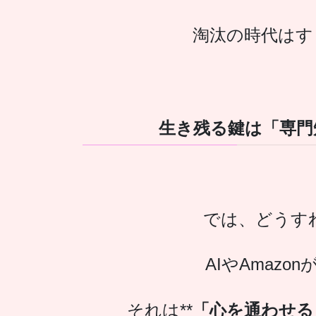
淘汰の時代はす
生き残る鍵は「専門
では、どうす
AIやAmaz
それは**
「心を通わせる