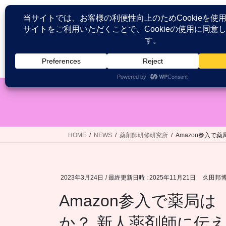
コ
ナ
ン
ビ
テ
ゲ
ン
ー
ツ
シ
HOME
患者が語る医療接遇研究
へ
ョ
ス
ン
キ
に
ッ
移
プ
動
HOME
NEWS
薬剤師研修研究所
Amazon参入
2023年3月24日
/ 最終更新日時 :
2025年11月21日
久田邦
Amazon参入で薬局
か？ 新人薬剤師に伝