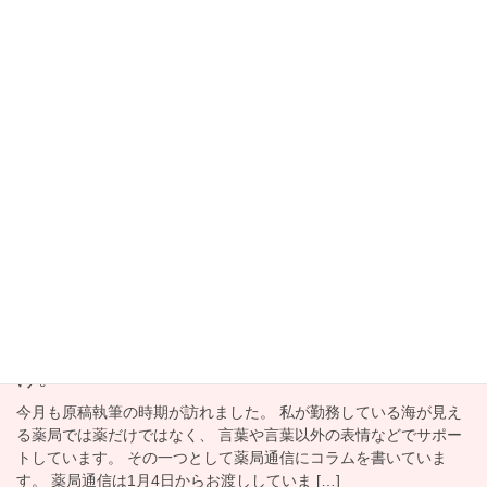
2023年2月26日
Uncategorized
海が見える薬局通信 バレンタイン
海が見える薬局通信 バレンタイン 今月も原稿執筆の時期が訪れ
ました。 火曜日が月末と気づいて焦りましたｗ 私が勤務している
海が見える薬局では薬だけではなく、 言葉や言葉以外の表情など
でサポートしています。 その一つとして […]
2023年1月30日
Uncategorized
認知症を誤解している 覚えられ
ないのではなく、覚えづらいだ
け。
今月も原稿執筆の時期が訪れました。 私が勤務している海が見え
る薬局では薬だけではなく、 言葉や言葉以外の表情などでサポー
トしています。 その一つとして薬局通信にコラムを書いていま
す。 薬局通信は1月4日からお渡ししていま […]