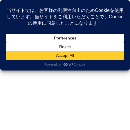
コ
ナ
ン
ビ
テ
ゲ
ン
ー
NEWS
ツ
シ
へ
ョ
ス
ン
HOME
NEWS
セルフイメージコーチ
キ
に
ッ
移
プ
動
セルフイメージコーチ
2023年4月25日
Uncategorized
海が見える薬局通信 えがお
海が見える薬局通信 えがお 今月も原稿執筆の時期が訪れまし
た。 私が勤務している海が見える薬局では薬だけではなく、 言葉
や言葉以外の表情などでサポートしています。 その一つとして薬
局通信にコラムを書いています。 薬局通信 […]