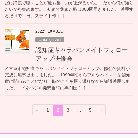
だけ講義で聴くことが最も集中力が上がるから。 だから何が知り
たいかを集めます。 初めて集めた時は300問届きました。 整理す
るだけで半日。スライド作 […]
2022年10月31日
Uncategorized
認知症キャラバンメイトフォロー
アップ研修会
名古屋市認知症キャラバンメイトフォローアップ研修会の資料が
完成し無事提出しました。 1999年頃からアルツハイマー型認知
症に関わることになり当時のことを振り返りながら知識整理しま
した。 ドネペジル発売当時は専門医 […]
投
固
固
固
固
«
1
2
3
…
5
»
稿
定
定
定
定
ペ
ペ
ペ
ペ
の
ー
ー
ー
ー
ペ
ジ
ジ
ジ
ジ