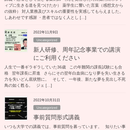
ィブに生きる道を見つけたか） 薬学生に響いた言葉（感想文から
の抜粋） 対人業務及びスキルの重要性を実感してもらえました。
しあわせです感謝 ・患者ではなく人とし […]
2022年11月9日
Uncategorized
新人研修、周年記念事業での講演
にご利用ください
人生で一番ギラギラしていた36歳 この年難関の課長試験にも合
格 翌年課長に昇進 さらにその翌年白血病になり夢を失い生きる
力を失いどん底状態に。 そして、一年後、新たな夢を見出し不死
鳥の如く甦る。 ジェ […]
2022年10月31日
Uncategorized
事前質問形式講義
いつも大学での講義では、事前質問を募っています。 知りたい事