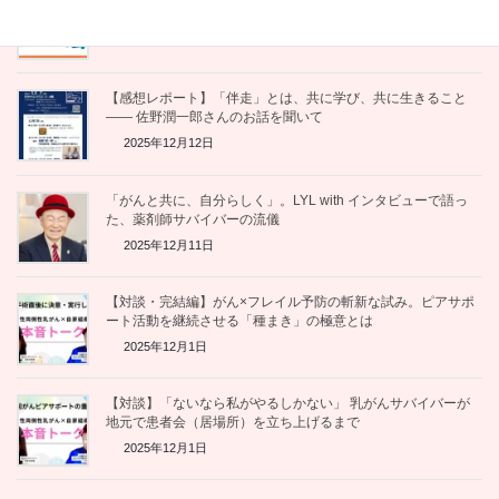
2025年12月12日
【感想レポート】「伴走」とは、共に学び、共に生きること
—— 佐野潤一郎さんのお話を聞いて
2025年12月12日
「がんと共に、自分らしく」。LYL with インタビューで語っ
た、薬剤師サバイバーの流儀
2025年12月11日
【対談・完結編】がん×フレイル予防の斬新な試み。ピアサポ
ート活動を継続させる「種まき」の極意とは
2025年12月1日
【対談】「ないなら私がやるしかない」 乳がんサバイバーが
地元で患者会（居場所）を立ち上げるまで
2025年12月1日