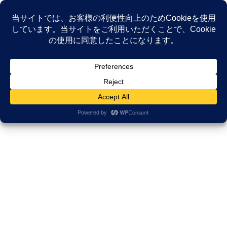
コ
ナ
ン
ビ
テ
ゲ
ン
ー
NEWS
ツ
シ
へ
ョ
ス
ン
HOME
NEWS
薬剤師研修研究所
キ
に
新規採用薬剤師が最初に学ぶべき「患者視点」とは？ サバイバー講師が教える5
ッ
移
つの重要ポイント
プ
動
2024年4月19日
/ 最終更新日時 :
2025年11月16日
久田邦博
薬剤師研修研究所
新規採用薬剤師が最初に学ぶべき
「患者視点」とは？ サバイバー講
師が教える5つの重要ポイント